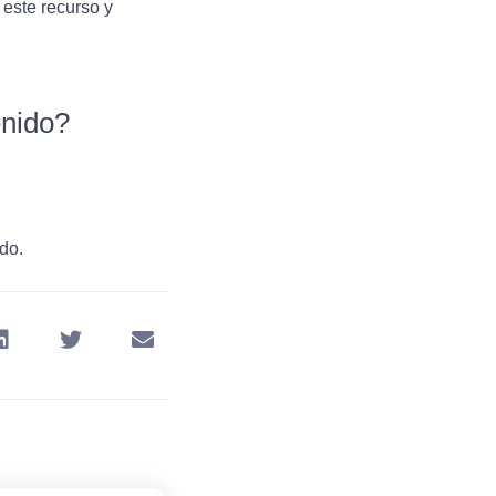
 este recurso y
enido?
do.