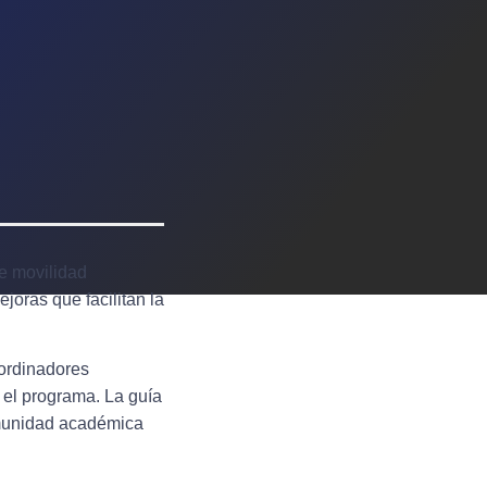
de movilidad
oras que facilitan la
ordinadores
 el programa. La guía
omunidad académica