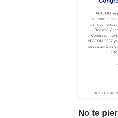
Congr
AFACOM se p
encuentro naciona
de la comunicaci
Regional Anti
Congreso Inter
AFACOM 2027 ya t
se realizará los 
2027
Juan Pablo M
No te pie