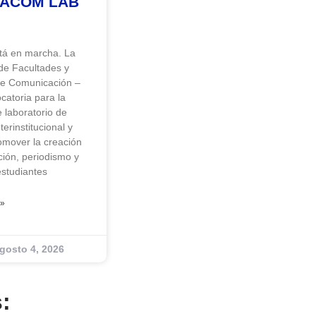
AFACOM LAB
á en marcha. La
de Facultades y
de Comunicación –
atoria para la
 laboratorio de
terinstitucional y
omover la creación
ión, periodismo y
estudiantes
»
gosto 4, 2026
: