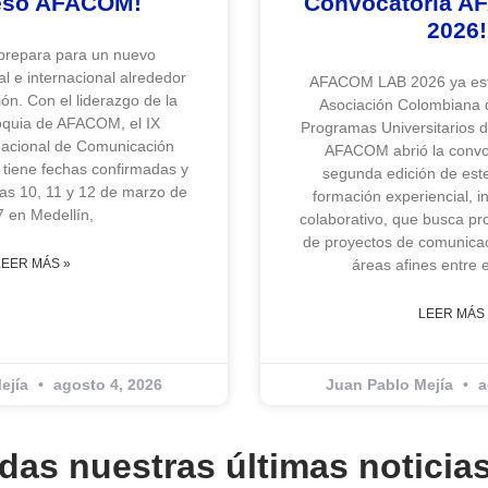
eso AFACOM!
Convocatoria 
2026!
repara para un nuevo
l e internacional alrededor
AFACOM LAB 2026 ya est
ón. Con el liderazgo de la
Asociación Colombiana 
oquia de AFACOM, el IX
Programas Universitarios 
nacional de Comunicación
AFACOM abrió la convoc
iene fechas confirmadas y
segunda edición de este
días 10, 11 y 12 de marzo de
formación experiencial, in
 en Medellín,
colaborativo, que busca pr
de proyectos de comunicac
LEER MÁS »
áreas afines entre 
LEER MÁS 
ejía
agosto 4, 2026
Juan Pablo Mejía
a
rdas nuestras últimas noticias