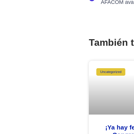
También t
Uncategorized
¡Ya hay f