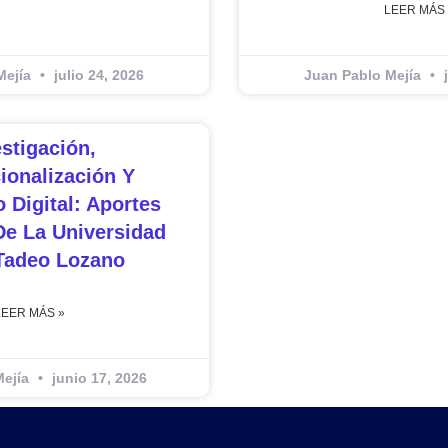
LEER MÁS 
Mejía
julio 24, 2026
Juan Pablo Mejía
j
estigación,
cionalización Y
 Digital: Aportes
De La Universidad
Tadeo Lozano
LEER MÁS »
Mejía
junio 17, 2026