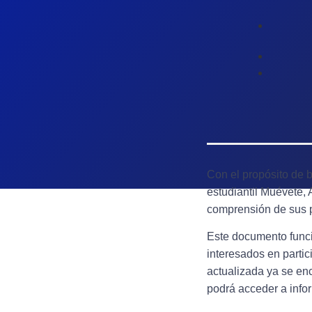
Con el propósito de 
estudiantil Muévete,
comprensión de sus p
Este documento func
interesados en parti
actualizada ya se e
podrá acceder a info