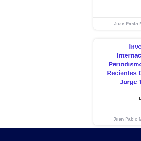
Juan Pablo 
Inv
Interna
Periodismo
Recientes 
Jorge 
Juan Pablo 