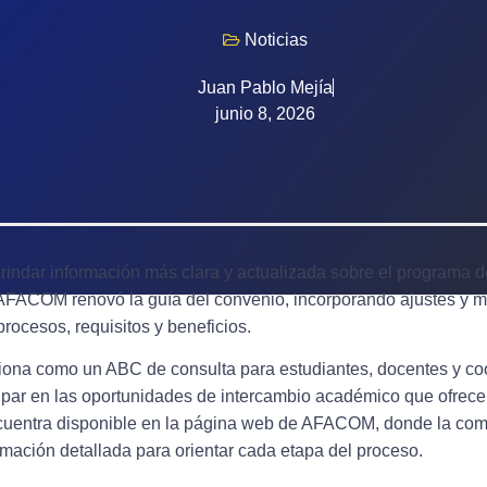
Noticias
Juan Pablo Mejía
junio 8, 2026
brindar información más clara y actualizada sobre el programa 
 AFACOM renovó la guía del convenio, incorporando ajustes y mej
rocesos, requisitos y beneficios.
iona como un ABC de consulta para estudiantes, docentes y co
cipar en las oportunidades de intercambio académico que ofrece
ncuentra disponible en la página web de AFACOM, donde la c
rmación detallada para orientar cada etapa del proceso.