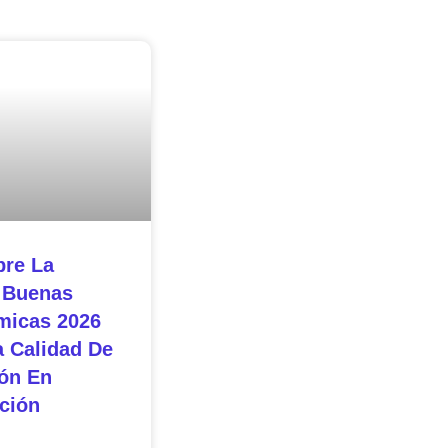
re La
 Buenas
micas 2026
a Calidad De
ón En
ción