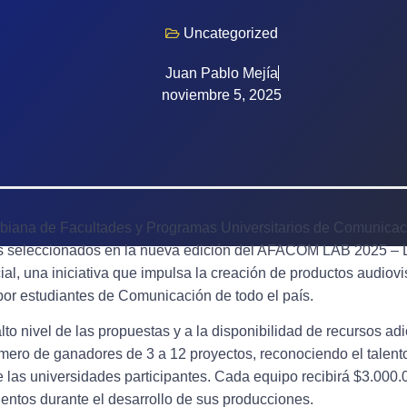
Uncategorized
Juan Pablo Mejía
noviembre 5, 2025
biana de Facultades y Programas Universitarios de Comunica
os seleccionados en la nueva edición del AFACOM LAB 2025 – L
l, una iniciativa que impulsa la creación de productos audiovis
 por estudiantes de Comunicación de todo el país.
lto nivel de las propuestas y a la disponibilidad de recursos adi
mero de ganadores de 3 a 12 proyectos, reconociendo el talento,
 las universidades participantes. Cada equipo recibirá $3.00
entos durante el desarrollo de sus producciones.