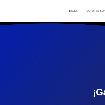
INICIO
QUIÉNES SO
¡G