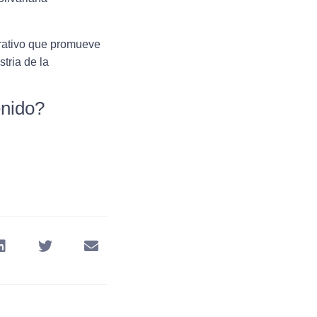
rativo que promueve
tria de la
enido?