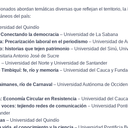
onados abordan temáticas diversas que reflejan el territorio, la
ráneos del país:
ersidad del Quindío
: Conectando la democracia
– Universidad de La Sabana
a: Precarización laboral en el periodismo
– Universidad de A
: historias que tejen patrimonio
– Universidad del Sinú, Uni
sitaria Antonio José de Sucre
o
– Universidad del Norte y Universidad de Santander
Timbiquí: fe, río y memoria
– Universidad del Cauca y Fundac
caimanes, río de Carnaval
– Universidad Autónoma de Occident
: Economía Circular en Resistencia
– Universidad del Cauca
 voces: tejiendo redes de comunicación
– Universidad Pontif
ander
las
– Universidad del Quindío
a vida, el conocimiento y la ciencia
– Universidad Pontificia B