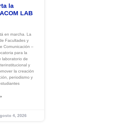
ta la
AFACOM LAB
á en marcha. La
de Facultades y
de Comunicación –
atoria para la
 laboratorio de
terinstitucional y
omover la creación
ión, periodismo y
estudiantes
»
gosto 4, 2026