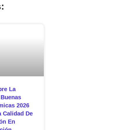
:
re La
 Buenas
micas 2026
a Calidad De
ón En
ción