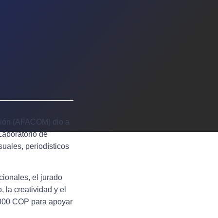
ción (AFACOM) dio a
aboratorio de
uales, periodísticos
cionales, el jurado
 la creatividad y el
0.000 COP para apoyar