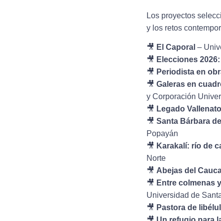
Los proyectos selecci
y los retos contempo
🎥
El Caporal
– Univ
🎥
Elecciones 2026
🎥
Periodista en obr
🎥
Galeras en cuadro
y Corporación Univer
🎥
Legado Vallenat
🎥
Santa Bárbara de 
Popayán
🎥
Karakalí: río de 
Norte
🎥
Abejas del Cauca
🎥
Entre colmenas y
Universidad de Sant
🎥
Pastora de libélu
🎥
Un refugio para l