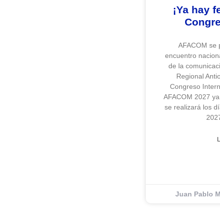
¡Ya hay f
Congr
AFACOM se p
encuentro naciona
de la comunicaci
Regional Anti
Congreso Inter
AFACOM 2027 ya t
se realizará los 
2027
Juan Pablo M