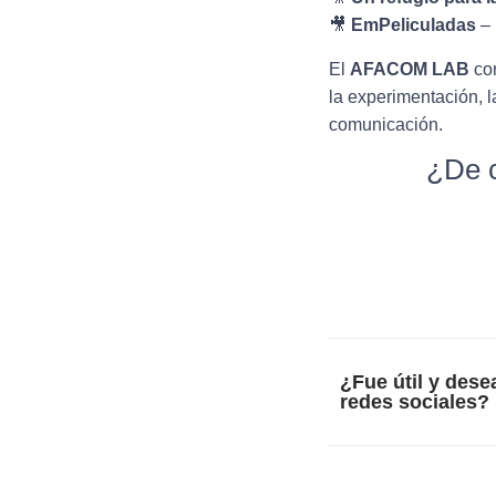
🎥
EmPeliculadas
– 
El
AFACOM LAB
con
la experimentación, l
comunicación.
¿De c
¿Fue útil y dese
redes sociales?