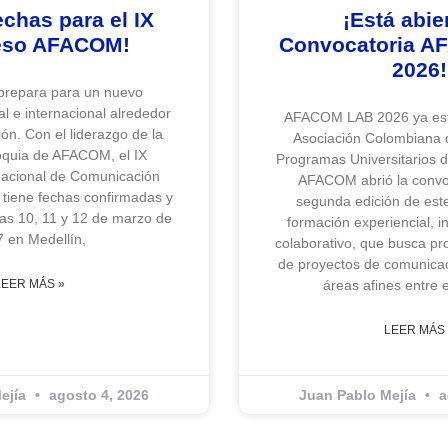
echas para el IX
¡Está abier
eso AFACOM!
Convocatoria 
2026!
repara para un nuevo
l e internacional alrededor
AFACOM LAB 2026 ya est
ón. Con el liderazgo de la
Asociación Colombiana 
oquia de AFACOM, el IX
Programas Universitarios 
nacional de Comunicación
AFACOM abrió la convoc
iene fechas confirmadas y
segunda edición de este
días 10, 11 y 12 de marzo de
formación experiencial, in
 en Medellín,
colaborativo, que busca pr
de proyectos de comunicac
LEER MÁS »
áreas afines entre 
LEER MÁS 
ejía
agosto 4, 2026
Juan Pablo Mejía
a