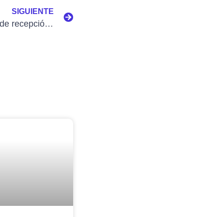
SIGUIENTE
AFACOM extiende la fecha de recepción de resúmenes para el VIII Congreso Nacional e Internacional de Comunicación