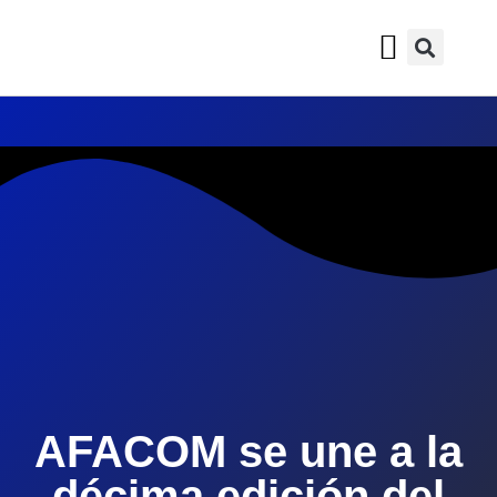
QUIÉNES SOMOS
SALA DE PRENSA
AFACOM se une a la
décima edición del